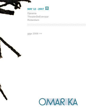
MAY 12 - 2007
Djarama
TheaterDeEvenaar
Rotterdam
gigs 2006 >>